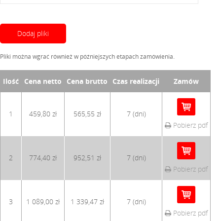
Dodaj pliki
Pliki można wgrać również w późniejszych etapach zamówienia.
Ilość
Cena netto
Cena brutto
Czas realizacji
Zamów
1
459,80 zł
565,55 zł
7 (dni)
Pobierz pdf
2
774,40 zł
952,51 zł
7 (dni)
Pobierz pdf
3
1 089,00 zł
1 339,47 zł
7 (dni)
Pobierz pdf