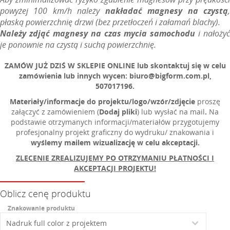
powyżej 100 km/h należy
nakładać magnesy na czystą
płaską powierzchnię drzwi (bez przetłoczeń i załamań blachy).
Należy zdjąć magnesy n
a czas mycia samochodu
i nałożyć
je ponownie na czystą i suchą powierzchnię.
ZAMÓW JUŻ DZIŚ W SKLEPIE ONLINE lub s
kontaktuj się w celu
zamówienia lub innych wycen: biuro@bigform.com.pl,
507017196.
Materiały/
informacje do projektu
/l
ogo/wzór/zdjęcie
proszę
załączyć z zamówieniem (
Dodaj pliki
) lub wysłać na mail
.
Na
podstawie otrzymanych informacji/materiałów przygotujemy
profesjonalny projekt graficzny do wydruku/ znakowania i
wyślemy mailem wizualizację w celu akceptacji.
ZLECENIE ZREALIZUJEMY PO OTRZYMANIU
PŁATNOŚCI I
AKCEPTACJI PROJEKTU!
Oblicz cenę produktu
Znakowanie produktu