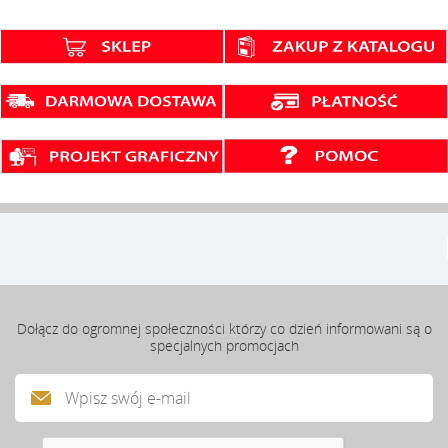
Dołącz do ogromnej społeczności którzy co dzień informowani są o
specjalnych promocjach