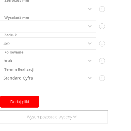
Szerokość mm
i
Wysokość mm
i
Zadruk
i
Foliowanie
i
Termin Realizacji
i
Dodaj pliki
Pliki można wgrać również w późniejszych etapach zamówienia.
Wysuń pozostałe wyceny
↓