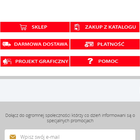
Dołącz do ogromnej społeczności którzy co dzień informowani są o
specjalnych promocjach