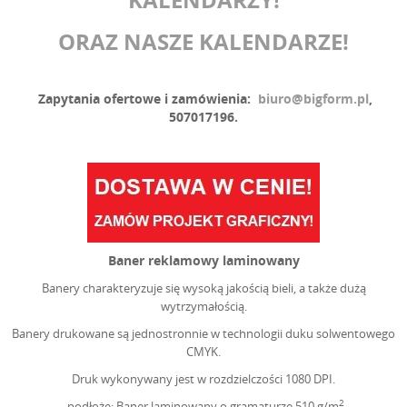
ORAZ NASZE KALENDARZE!
Zapytania ofertowe i zamówienia:
biuro@bigform.pl
,
507017196.
Baner reklamowy laminowany
Banery charakteryzuje się wysoką jakością bieli, a także dużą
wytrzymałością.
Banery drukowane są jednostronnie w technologii duku solwentowego
CMYK.
Druk wykonywany jest w rozdzielczości 1080 DPI.
2
- podłoże: Baner laminowany
o gramaturze 510 g/m
,