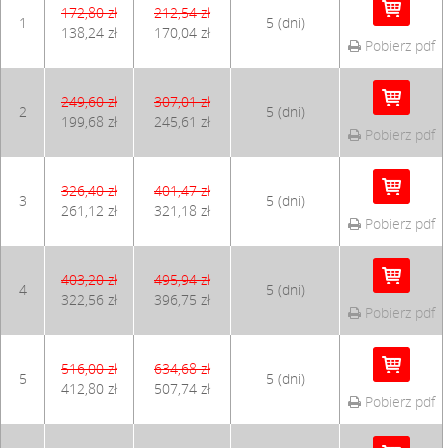
172,80 zł
212,54 zł
1
5 (dni)
138,24 zł
170,04 zł
Pobierz pdf
249,60 zł
307,01 zł
2
5 (dni)
199,68 zł
245,61 zł
Pobierz pdf
326,40 zł
401,47 zł
3
5 (dni)
261,12 zł
321,18 zł
Pobierz pdf
403,20 zł
495,94 zł
4
5 (dni)
322,56 zł
396,75 zł
Pobierz pdf
516,00 zł
634,68 zł
5
5 (dni)
412,80 zł
507,74 zł
Pobierz pdf