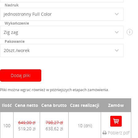
Nadruk
Wykończenie
i
Pakowanie
Dodaj pliki
Pliki można wgrać również w późniejszych etapach zamówienia.
Ilość
Cena netto
Cena brutto
Czas realizacji
Zamów
649,00 zł
798,27 zł
100
10 (dni)
519,20 zł
638,62 zł
Pobierz pdf