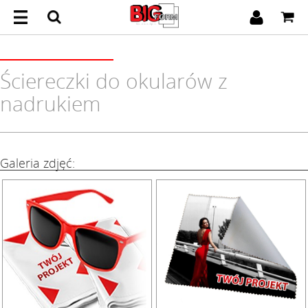
Ściereczki do okularów z
nadrukiem
Galeria zdjęć: