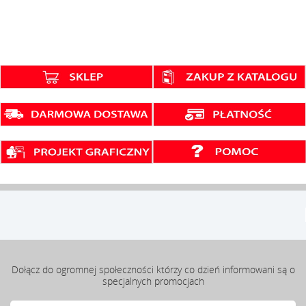
Dołącz do ogromnej społeczności którzy co dzień informowani są o
specjalnych promocjach