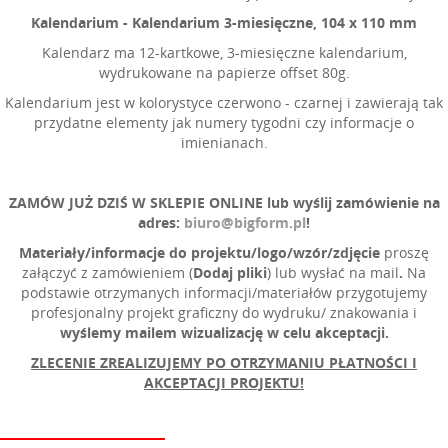
Kalendarium - Kalendarium 3-miesięczne, 104 x 110 mm
Kalendarz ma 12-kartkowe, 3-miesięczne kalendarium,
wydrukowane na papierze offset 80g.
Kalendarium jest w kolorystyce czerwono - czarnej i zawierają tak
przydatne elementy jak numery tygodni czy informacje o
imienianach.
ZAMÓW JUŻ DZIŚ W SKLEPIE ONLINE lub wyślij zamówienie na
adres:
biuro@bigform.pl
!
Materiały/
informacje do projektu
/l
ogo/wzór/zdjęcie
proszę
załączyć z zamówieniem (
Dodaj pliki
) lub wysłać na mail
.
Na
podstawie otrzymanych informacji/materiałów przygotujemy
profesjonalny projekt graficzny do wydruku/ znakowania i
wyślemy mailem wizualizację w celu akceptacji.
ZLECENIE ZREALIZUJEMY PO OTRZYMANIU
PŁATNOŚCI I
AKCEPTACJI PROJEKTU!