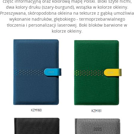
część informacyjną oraz kolorową mapę Polski. Bloki szyte nićmi,
dwa kolory druku (szary-burgund), wstążka w kolorze okleiny.
Przeszywana, skóropodobna okleina na tekturze z gąbką umożliwia
wykonanie nadruków, głębokiego - termoprzebarwialnego
tłoczenia i personalizacji laserowej. Boki bloków barwione w
kolorze okleiny.