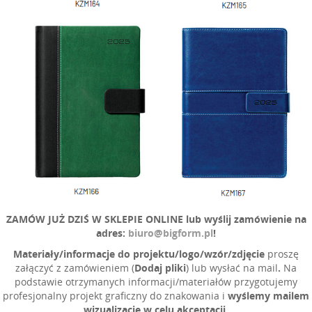
ZAMÓW JUŻ DZIŚ W SKLEPIE ONLINE lub wyślij zamówienie na
adres:
biuro@bigform.pl
!
Materiały/
informacje do projektu
/l
ogo/wzór/zdjęcie
proszę
załączyć z zamówieniem (
Dodaj pliki
) lub wysłać na mail
.
Na
podstawie otrzymanych informacji/materiałów przygotujemy
profesjonalny projekt graficzny do znakowania i
wyślemy mailem
wizualizację w celu akceptacji.