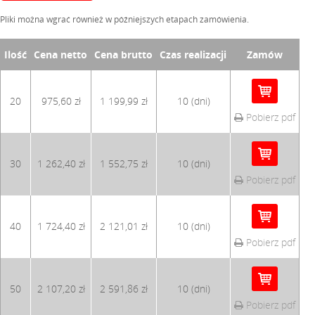
Pliki można wgrać również w późniejszych etapach zamówienia.
Ilość
Cena netto
Cena brutto
Czas realizacji
Zamów
20
975,60 zł
1 199,99 zł
10 (dni)
Pobierz pdf
30
1 262,40 zł
1 552,75 zł
10 (dni)
Pobierz pdf
40
1 724,40 zł
2 121,01 zł
10 (dni)
Pobierz pdf
50
2 107,20 zł
2 591,86 zł
10 (dni)
Pobierz pdf