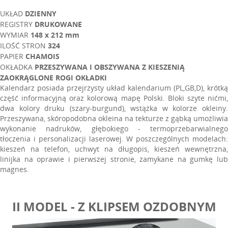
UKŁAD
DZIENNY
REGISTRY
DRUKOWANE
WYMIAR
148 x 212 mm
ILOŚĆ STRON
324
PAPIER
CHAMOIS
OKŁADKA
PRZESZYWANA I OBSZYWANA Z KIESZENIĄ
ZAOKRĄGLONE ROGI OKŁADKI
Kalendarz posiada przejrzysty układ kalendarium (PL,GB,D), krótką
część informacyjną oraz kolorową mapę Polski. Bloki szyte nićmi,
dwa kolory druku (szary-burgund), wstążka w kolorze okleiny.
Przeszywana, skóropodobna okleina na tekturze z gąbką umożliwia
wykonanie nadruków, głębokiego - termoprzebarwialnego
tłoczenia i personalizacji laserowej. W poszczególnych modelach:
kieszeń na telefon, uchwyt na długopis, kieszeń wewnętrzna,
linijka na oprawie i pierwszej stronie, zamykane na gumkę lub
magnes.
II MODEL - Z KLIPSEM OZDOBNYM