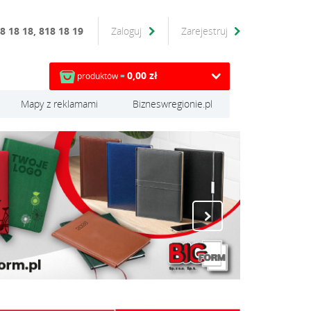
8 18 18, 818 18 19
Zaloguj
Zarejestruj
0,00 zł
produktów =
Mapy z reklamami
Bizneswregionie.pl