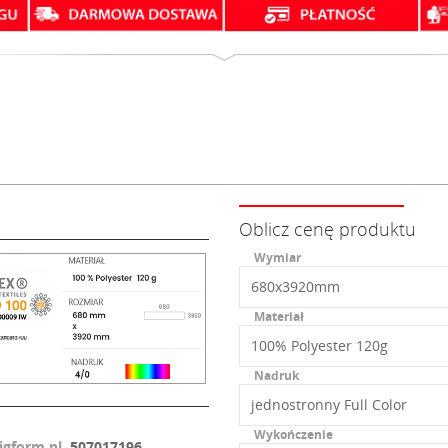
Oblicz cenę produktu
Wymiar
Materiał
Nadruk
Wykończenie
igform.pl
, 507017196.