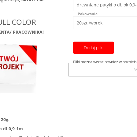
Pakowanie
FULL COLOR
LIENTA/ PRACOWNIKA!
Dodaj pliki
Pliki można wgrać również w później
W
error
120g.
o dł 0,9-1m