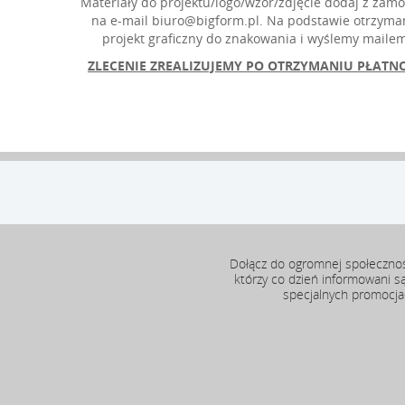
Materiały do projektu/logo/wzór/zdjęcie dodaj z zamów
na e-mail biuro@bigform.pl. Na podstawie otrzyma
projekt graficzny do znakowania i wyślemy mailem 
ZLECENIE ZREALIZUJEMY PO OTRZYMANIU
PŁATNO
Dołącz do ogromnej społeczno
którzy co dzień informowani s
specjalnych promocj