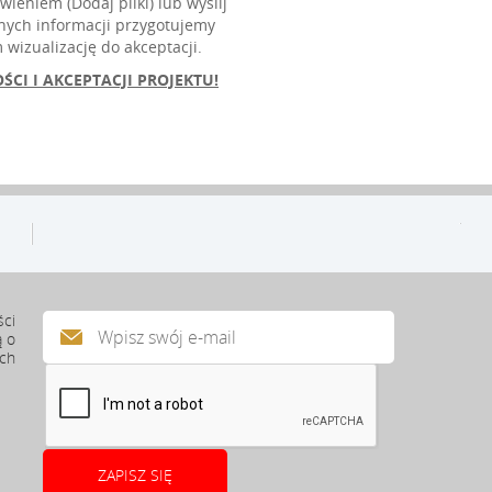
ieniem (Dodaj pliki) lub wyślij
nych informacji przygotujemy
wizualizację do akceptacji.
ŚCI I
AKCEPTACJI PROJEKTU!
ści
ą o
ach