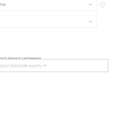
i
szych etapach zamówienia.
ysuń pozostałe wyceny
↓