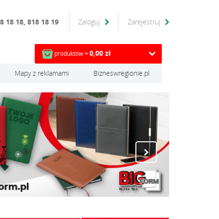
8 18 18, 818 18 19
Zaloguj
Zarejestruj
0,00 zł
produktów =
Mapy z reklamami
Bizneswregionie.pl