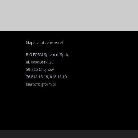
Napisz lub zadzwoń
BIG FORM Sp. z o.o. Sp. k.
ul. Kościuszki 28
59-225 Chojnów
76 818 18 18, 818 18 19
biuro@bigform.pl