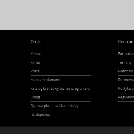
O nas
Centru
Kontakt
Formular
Firma
Terminy re
Praca
Płatności
Mapy z reklamami
Darmowa 
Katalog branżowy bizneswregionie.pl
Polityka 
Usługi
Regulami
Oprawa plakatów i kalendarzy
Jak dojechać