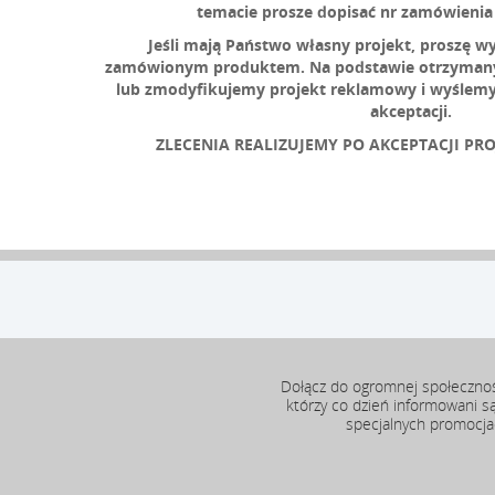
temacie prosze dopisać nr zamówienia
Jeśli mają Państwo własny projekt, proszę wy
zamówionym produktem. Na podstawie otrzymanyc
lub zmodyfikujemy projekt reklamowy i wyślemy 
akceptacji.
ZLECENIA REALIZUJEMY PO AKCEPTACJI PRO
Dołącz do ogromnej społeczno
którzy co dzień informowani s
specjalnych promocj