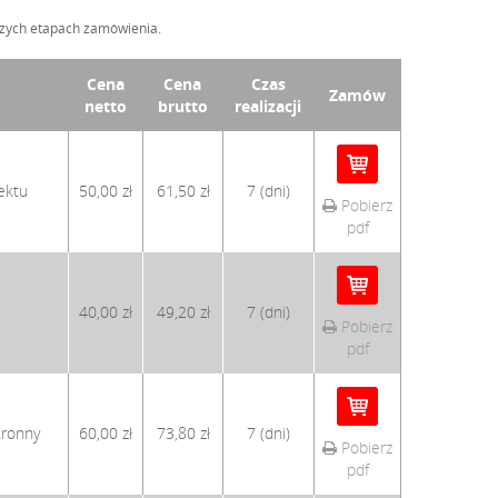
szych etapach zamówienia.
Cena
Cena
Czas
Zamów
netto
brutto
realizacji
ektu
50,00 zł
61,50 zł
7 (dni)
Pobierz
pdf
40,00 zł
49,20 zł
7 (dni)
Pobierz
pdf
tronny
60,00 zł
73,80 zł
7 (dni)
Pobierz
pdf