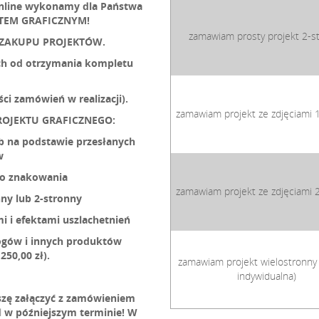
online wykonamy dla Państwa
TEM GRAFICZNYM!
zamawiam prosty projekt 2-s
 ZAKUPU PROJEKTÓW.
ych od otrzymania kompletu
ści zamówień w realizacji).
zamawiam projekt ze zdjęciami 
ROJEKTU GRAFICZNEGO:
ub na podstawie przesłanych
w
o znakowania
zamawiam projekt ze zdjęciami 
ny lub 2-stronny
mi i efektami uszlachetnień
ogów i innych produktów
250,00 zł).
zamawiam projekt wielostronny
indywidualna)
oszę załączyć z zamówieniem
l
w późniejszym terminie! W