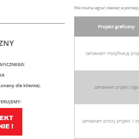
Pliki można wgrać również w później
Projekt graficzny
CZNY
zamawiam modyfikację proj
AFICZNEGO:
IA
nany dla klienta).
zamawiam projekt loga
ERUJEMY:
zamawiam prosty projekt 1-s