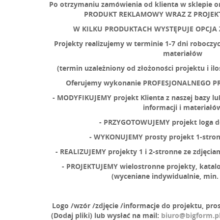
Po otrzymaniu zamówienia od klienta w sklepie 
PRODUKT REKLAMOWY WRAZ Z PROJEK
W KILKU PRODUKTACH WYSTĘPUJE OPCJA
Projekty realizujemy w terminie 1-7 dni robocz
materiałów
(termin uzależniony od złożoności projektu i ilo
Oferujemy wykonanie PROFESJONALNEGO P
- MODYFIKUJEMY projekt Klienta z naszej bazy l
informacji i materiałó
- PRZYGOTOWUJEMY projekt loga d
- WYKONUJEMY prosty projekt 1-stron
- REALIZUJEMY projekty 1 i 2-stronne ze zdjęcia
- PROJEKTUJEMY wielostronne projekty, katal
(wyceniane indywidualnie, min. 
Logo /wzór /zdjęcie /informacje do projektu, pr
(Dodaj pliki) lub wysłać na mail:
biuro@bigform.p