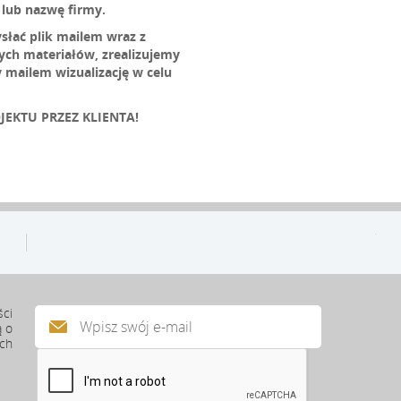
 lub nazwę firmy.
słać plik mailem wraz z
h materiałów, zrealizujemy
mailem wizualizację w celu
JEKTU PRZEZ KLIENTA!
ści
ą o
ach